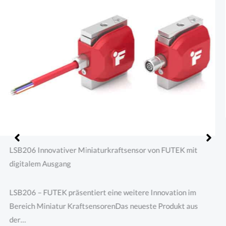
IAA105 digital konfigurierbarer analoger DMS Verstärker
IAA105 – FUTEK präsentiert den IAA105, einen digital
konfigurierbaren DMS Verstärker /
SpannungsverstärkerDas neueste Produkt…
WEITERLESEN