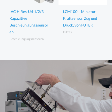
IAC-HiRes-Ud-1/2/3
LCM100 – Miniatur
Kapazitive
Kraftsensor, Zug und
Beschleunigungssensor
Druck, von FUTEK
en
FUTEK
Beschleunigungssensoren