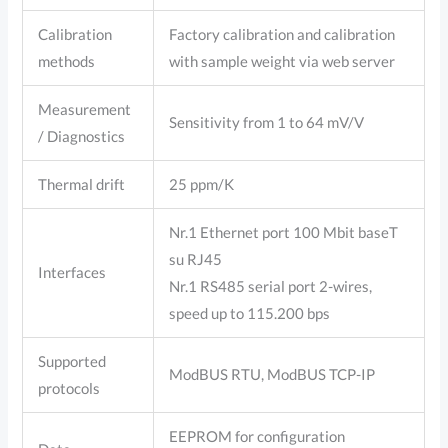
Calibration
Factory calibration and calibration
methods
with sample weight via web server
Measurement
Sensitivity from 1 to 64 mV/V
/ Diagnostics
Thermal drift
25 ppm/K
Nr.1 Ethernet port 100 Mbit baseT
su RJ45
Interfaces
Nr.1 RS485 serial port 2-wires,
speed up to 115.200 bps
Supported
ModBUS RTU, ModBUS TCP-IP
protocols
EEPROM for configuration