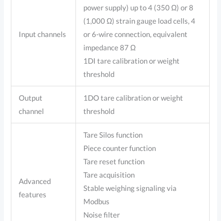
power supply) up to 4 (350 Ω) or 8
(1,000 Ω) strain gauge load cells, 4
Input channels
or 6-wire connection, equivalent
impedance 87 Ω
1DI tare calibration or weight
threshold
Output
1DO tare calibration or weight
channel
threshold
Tare Silos function
Piece counter function
Tare reset function
Tare acquisition
Advanced
Stable weighing signaling via
features
Modbus
Noise filter