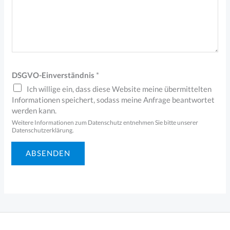
r
e
I
h
r
DSGVO-Einverständnis
*
*
Ich willige ein, dass diese Website meine übermittelten
Informationen speichert, sodass meine Anfrage beantwortet
werden kann.
Weitere Informationen zum Datenschutz entnehmen Sie bitte unserer
Datenschutzerklärung.
ABSENDEN