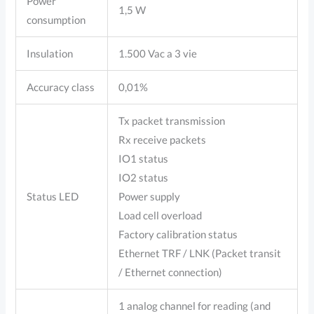
Power
1,5 W
consumption
Insulation
1.500 Vac a 3 vie
Accuracy class
0,01%
Tx packet transmission
Rx receive packets
IO1 status
IO2 status
Status LED
Power supply
Load cell overload
Factory calibration status
Ethernet TRF / LNK (Packet transit
/ Ethernet connection)
1 analog channel for reading (and