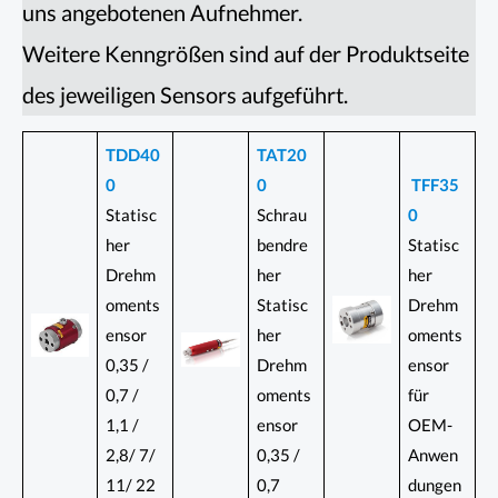
uns angebotenen Aufnehmer.
Weitere Kenngrößen sind auf der Produktseite
des jeweiligen Sensors aufgeführt.
TDD40
TAT20
0
0
TFF35
Statisc
Schrau
0
her
bendre
Statisc
Drehm
her
her
oments
Statisc
Drehm
ensor
her
oments
0,35 /
Drehm
ensor
0,7 /
oments
für
1,1 /
ensor
OEM-
2,8/ 7/
0,35 /
Anwen
11/ 22
0,7
dungen