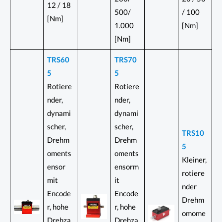
12 / 18
500/
/ 100
[Nm]
1.000
[Nm]
[Nm]
TRS60
TRS70
5
5
Rotiere
Rotiere
nder,
nder,
dynami
dynami
scher,
scher,
TRS10
Drehm
Drehm
5
oments
oments
Kleiner,
ensor
ensorm
rotiere
mit
it
nder
Encode
Encode
Drehm
r, hohe
r, hohe
omome
Drehza
Drehza