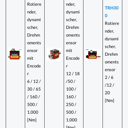
Rotiere
nder,
TRH30
nder,
dynami
0
dynami
scher,
Rotiere
scher,
Drehm
nder,
Drehm
oments
dynami
oments
ensor
scher,
ensor
mit
Drehm
mit
Encode
oments
Encode
r
ensor
r
12 / 18
2 / 6
6 / 12 /
/50 /
/12 /
30 / 65
100 /
20
/ 160 /
160 /
[Nm]
500 /
250 /
1.000
500 /
[Nm]
1.000
[Nm]