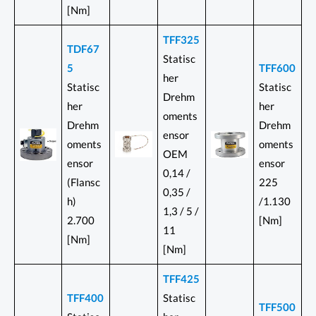
[Nm]
TFF325
TDF67
Statisc
5
TFF600
her
Statisc
Statisc
Drehm
her
her
oments
Drehm
Drehm
ensor
oments
oments
OEM
ensor
ensor
0,14 /
(Flansc
225
0,35 /
h)
/1.130
1,3 / 5 /
2.700
[Nm]
11
[Nm]
[Nm]
TFF425
TFF400
Statisc
TFF500