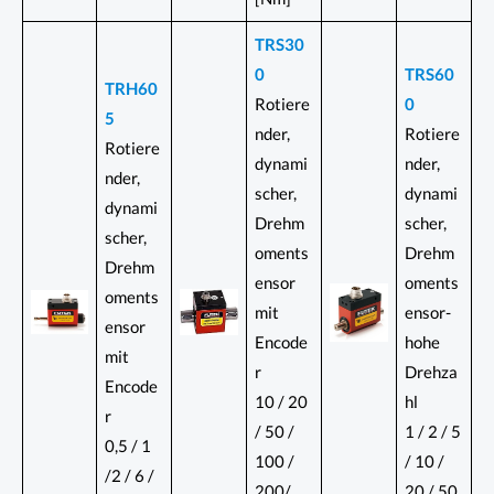
TRS30
0
TRS60
TRH60
Rotiere
0
5
nder,
Rotiere
Rotiere
dynami
nder,
nder,
scher,
dynami
dynami
Drehm
scher,
scher,
oments
Drehm
Drehm
ensor
oments
oments
mit
ensor-
ensor
Encode
hohe
mit
r
Drehza
Encode
10 / 20
hl
r
/ 50 /
1 / 2 / 5
0,5 / 1
100 /
/ 10 /
/2 / 6 /
200/
20 / 50