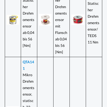
Statisc
her
Statisc
her
Drehm
her
Drehm
oments
Drehm
oments
ensor
oments
ensor
mit
ensor/
ab 0,04
Flansch
TEDS
bis 56
ab 0,04
11 Nm
[Nm]
bis 56
[Nm]
QTA14
1
Mikro
Drehm
oments
ensor,
statisc