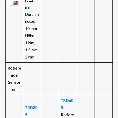
h, 22
mm
Durchm
esser,
10 mm
Höhe
1 Nm,
1,5 Nm,
2 Nm
Rotiere
nde
Sensor
en
TRD60
TRD30
5
5
Rotiere