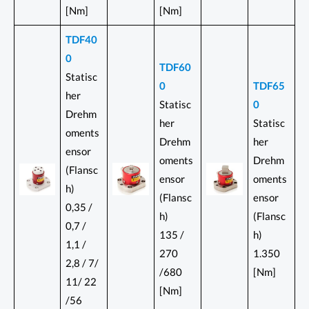
[Nm]
[Nm]
TDF40
0
TDF60
Statisc
0
TDF65
her
Statisc
0
Drehm
her
Statisc
oments
Drehm
her
ensor
oments
Drehm
(Flansc
ensor
oments
h)
(Flansc
ensor
0,35 /
h)
(Flansc
0,7 /
135 /
h)
1,1 /
270
1.350
2,8 / 7/
/680
[Nm]
11/ 22
[Nm]
/56