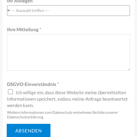
Ihr Anliegen
--- Auswahl treffen ---
N
Ihre Mitteilung
*
a
m
e
o
d
e
DSGVO-Einverständnis
*
r
Ich willige ein, dass diese Website meine übermittelten
*
Informationen speichert, sodass meine Anfrage beantwortet
werden kann.
Weitere Informationen zum Datenschutz entnehmen Sie bitte unserer
Datenschutzerklärung.
ABSENDEN