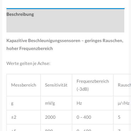
Beschreibung
Produktsicherheit
Kapazitive Beschleunigungssensoren – geringes Rauschen,
hoher Frequenzbereich
Werte gelten je Achse:
Frequenzbereich
Messbereich
Sensitivität
Rausc
(-3dB)
g
mV/g
Hz
µ/√Hz
±2
2000
0 – 400
5