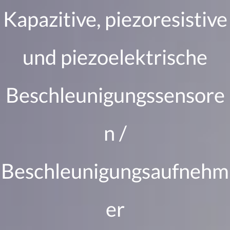
Zum
Kapazitive, piezoresistive
Inhalt
springen
und piezoelektrische
Beschleunigungssensore
n /
Beschleunigungsaufnehm
er