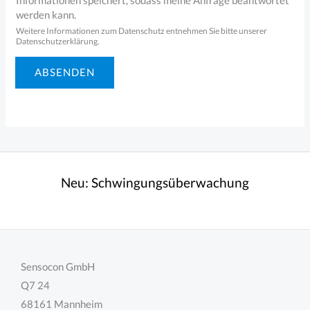
Informationen speichert, sodass meine Anfrage beantwortet
M
werden kann.
a
Weitere Informationen zum Datenschutz entnehmen Sie bitte unserer
Datenschutzerklärung.
i
l
ABSENDEN
Neu:
Schwingungsüberwachung
Sensocon GmbH
Q7 24
68161 Mannheim