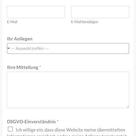
e
s
E-Mail
E-Mail bestätigen
c
h
Ihr Anliegen
ä
--- Auswahl treffen ---
f
t
Ihre Mitteilung
*
l
i
c
h
)
/
DSGVO-Einverständnis
*
E
Ich willige ein, dass diese Website meine übermittelten
-