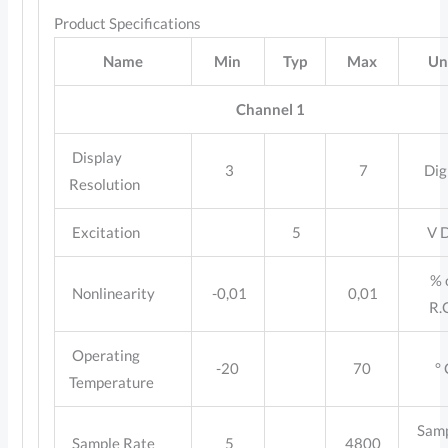
Product Specifications
Name
Min
Typ
Max
Un
Channel 1
Display
3
7
Dig
Resolution
Excitation
5
V 
% 
Nonlinearity
-0,01
0,01
R.
Operating
-20
70
° 
Temperature
Samp
Sample Rate
5
4800