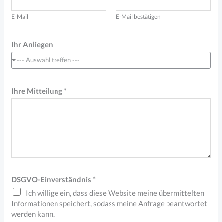
E-Mail
E-Mail bestätigen
F
Ihr Anliegen
i
--- Auswahl treffen ---
r
m
Ihre Mitteilung
*
a
D
S
G
V
O
DSGVO-Einverständnis
*
-
Ich willige ein, dass diese Website meine übermittelten
E
Informationen speichert, sodass meine Anfrage beantwortet
i
werden kann.