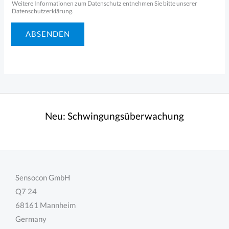
n
Weitere Informationen zum Datenschutz entnehmen Sie bitte unserer
Datenschutzerklärung.
v
e
ABSENDEN
r
s
t
ä
n
Neu:
Schwingungsüberwachung
d
n
i
s
Sensocon GmbH
I
Q7 24
h
68161 Mannheim
r
Germany
e