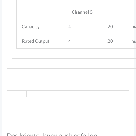
Channel 3
Capacity
4
20
m
Rated Output
4
20
m
Das könnte Ihnen auch gefallen …