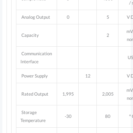
/ 
Analog Output
0
5
V 
mV
Capacity
2
no
Communication
US
Interface
Power Supply
12
V 
mV
Rated Output
1,995
2,005
no
Storage
-30
80
° 
Temperature