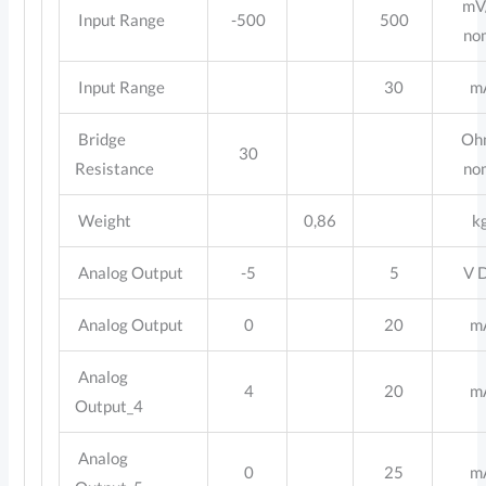
mV
Input Range
-500
500
no
Input Range
30
m
Bridge
Oh
30
Resistance
no
Weight
0,86
k
Analog Output
-5
5
V 
Analog Output
0
20
m
Analog
4
20
m
Output_4
Analog
0
25
m