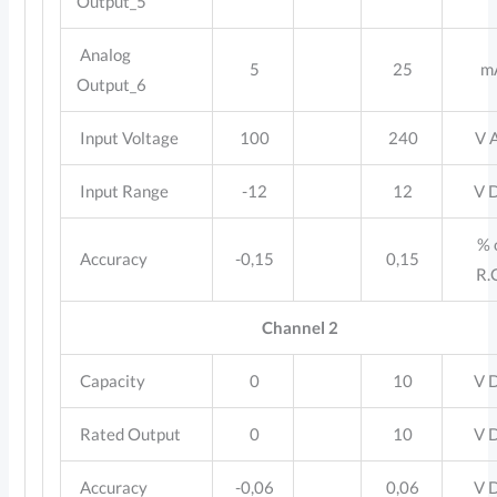
Output_5
Analog
5
25
m
Output_6
Input Voltage
100
240
V 
Input Range
-12
12
V 
% 
Accuracy
-0,15
0,15
R.
Channel 2
Capacity
0
10
V 
Rated Output
0
10
V 
Accuracy
-0,06
0,06
V 