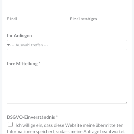
s
e
I
E-Mail
E-Mail bestätigen
h
Ihr Anliegen
r
e
--- Auswahl treffen ---
A
d
Ihre Mitteilung
*
r
e
s
s
e
DSGVO-Einverständnis
*
Ich willige ein, dass diese Website meine übermittelten
Informationen speichert, sodass meine Anfrage beantwortet