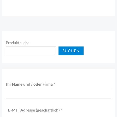
Produktsuche
SUCHEN
A
Ihr Name und / oder Firma
*
d
r
e
E-Mail Adresse (geschäftlich)
*
s