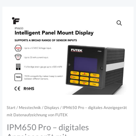
Zum
Inhalt
springen
Start
/
Messtechnik
/
Displays
/ IPM650 Pro – digitales Anzeigegerät
mit Datenaufzeichnung von FUTEK
IPM650 Pro – digitales