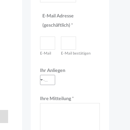
E-Mail Adresse
(geschäftlich)
*
E-Mail
E-Mail bestätigen
Ihr Anliegen
--- Auswahl treffen ---
I
Ihre Mitteilung
*
h
r
*