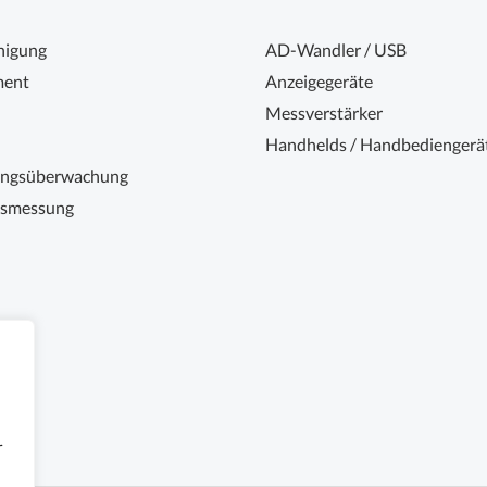
nigung
AD-Wandler / USB
ent
Anzeigegeräte
Messverstärker
Handhelds / Handbediengerä
ungsüberwachung
nsmessung
r