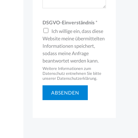
s
c
DSGVO-Einverständnis
*
h
Ich willige ein, dass diese
ä
Website meine übermittelten
Informationen speichert,
f
sodass meine Anfrage
t
beantwortet werden kann.
l
Weitere Informationen zum
Datenschutz entnehmen Sie bitte
i
unserer Datenschutzerklärung.
c
ABSENDEN
h
)
D
S
G