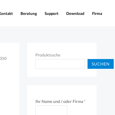
Kontakt
Beratung
Support
Download
Firma
Produktsuche
B350
SUCHEN
(
Ihr Name und / oder Firma
*
g
e