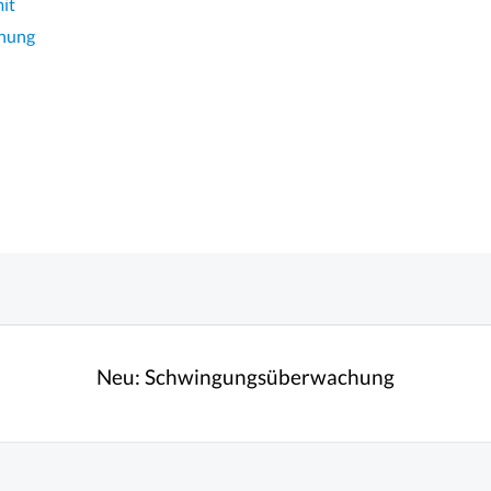
it
hnung
Neu:
Schwingungsüberwachung