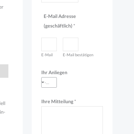
er
s
E-Mail Adresse
c
(geschäftlich)
*
h
ä
f
E-Mail
E-Mail bestätigen
t
l
Ihr Anliegen
i
--- Auswahl treffen ---
c
h
Ihre Mitteilung
*
ell
)
in-
(
g
e