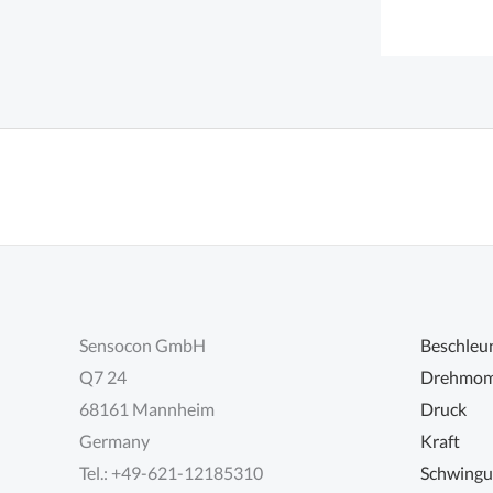
Sensocon GmbH
Beschleu
Q7 24
Drehmom
68161 Mannheim
Druck
Germany
Kraft
Tel.: +49-621-12185310
Schwing