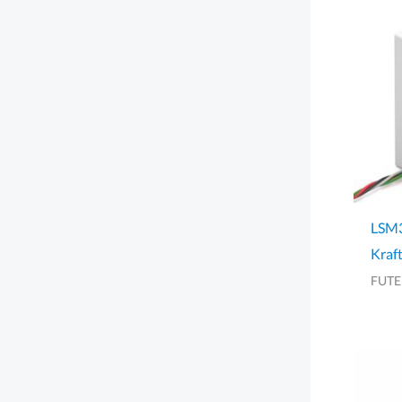
LSM3
Kraf
FUT