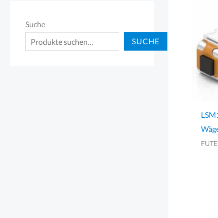
Suche
SUCHE
LSM1
Wäge
FUT