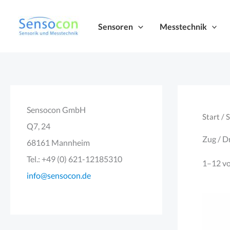
Zum
Inhalt
Sensoren
Messtechnik
springen
Sensocon GmbH
Start
/
S
Q7, 24
Zug / D
68161 Mannheim
Tel.: +49 (0) 621-12185310
1–12 vo
info@sensocon.de