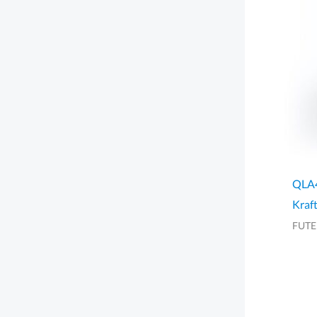
QLA4
Kraf
FUT