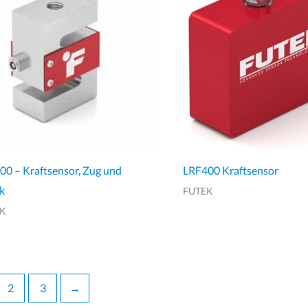
00 – Kraftsensor, Zug und
LRF400 Kraftsensor
k
FUTEK
EK
2
3
→