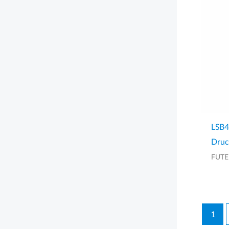
LSB4
Druc
FUT
1