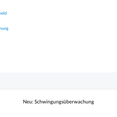
held
hnung
Neu:
Schwingungsüberwachung