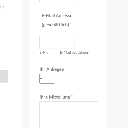
ker
e
E-Mail Adresse
*
(geschäftlich)
*
M
i
t
E-Mail
E-Mail bestätigen
t
e
Ihr Anliegen
i
--- Auswahl treffen ---
l
u
Ihre Mitteilung
*
n
g