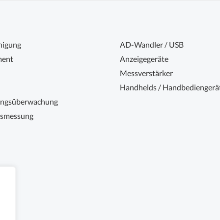
nigung
AD-Wandler / USB
ent
Anzeigegeräte
Messverstärker
Handhelds / Handbediengerä
ungsüberwachung
nsmessung