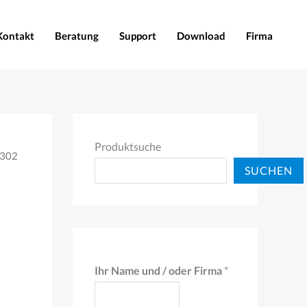
Kontakt
Beratung
Support
Download
Firma
Produktsuche
B302
SUCHEN
I
Ihr Name und / oder Firma
*
h
r