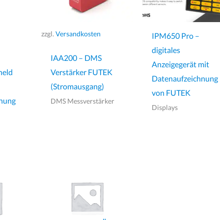
zzgl.
Versandkosten
IPM650 Pro –
digitales
IAA200 – DMS
Anzeigegerät mit
held
Verstärker FUTEK
Datenaufzeichnung
(Stromausgang)
von FUTEK
hnung
DMS Messverstärker
Displays