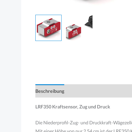
Beschreibung
Produktsicherheit
LRF350 Kraftsensor, Zug und Druck
Die Niederprofil-Zug- und Druckkraft-Wägezell
Mit einer Höhe von nur 2,54 cm ist der LRF350 K