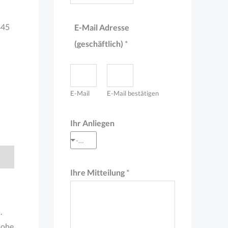
e
445
E-Mail Adresse
*
(geschäftlich)
*
M
i
t
E-Mail
E-Mail bestätigen
t
e
Ihr Anliegen
i
--- Auswahl treffen ---
l
u
Ihre Mitteilung
*
n
g
.
hohe