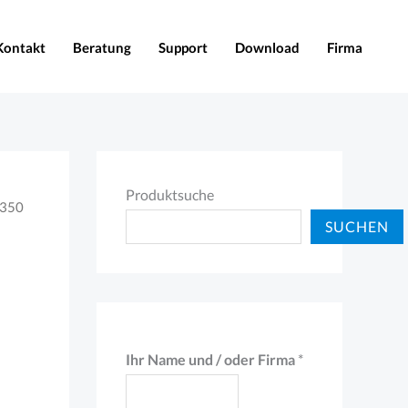
Kontakt
Beratung
Support
Download
Firma
Produktsuche
F350
SUCHEN
I
Ihr Name und / oder Firma
*
h
r