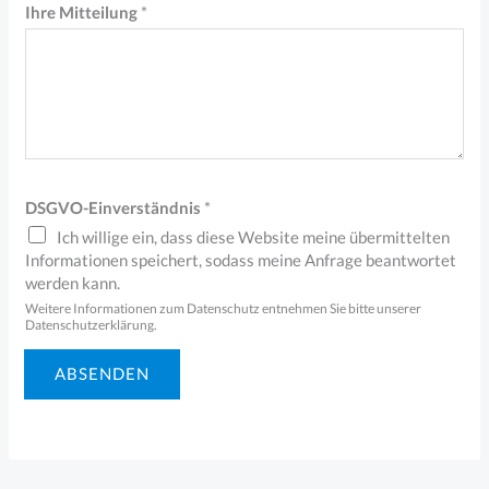
Ihre Mitteilung
*
*
M
i
t
t
e
DSGVO-Einverständnis
*
i
Ich willige ein, dass diese Website meine übermittelten
l
Informationen speichert, sodass meine Anfrage beantwortet
u
werden kann.
Weitere Informationen zum Datenschutz entnehmen Sie bitte unserer
n
Datenschutzerklärung.
g
ABSENDEN