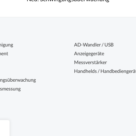
nigung
AD-Wandler / USB
ent
Anzeigegeräte
Messverstärker
Handhelds / Handbediengerä
ungsüberwachung
nsmessung