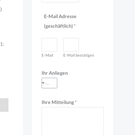
r
e
00
E-Mail Adresse
s
(geschäftlich)
*
s
e
11;
*
E-Mail
E-Mail bestätigen
E
-
Ihr Anliegen
M
--- Auswahl treffen ---
a
i
Ihre Mitteilung
*
l