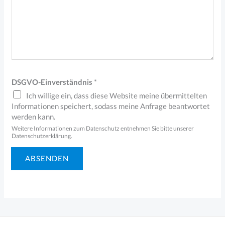
d
F
i
r
m
DSGVO-Einverständnis
*
a
Ich willige ein, dass diese Website meine übermittelten
M
Informationen speichert, sodass meine Anfrage beantwortet
i
werden kann.
Weitere Informationen zum Datenschutz entnehmen Sie bitte unserer
t
Datenschutzerklärung.
t
ABSENDEN
e
i
l
u
n