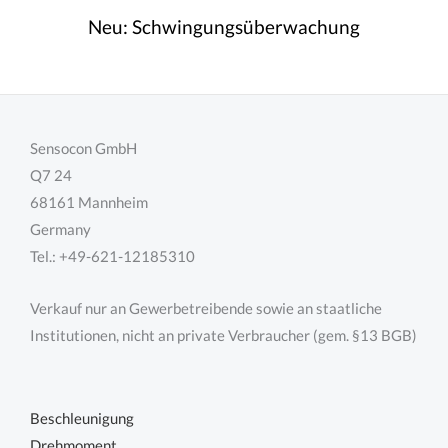
g
Neu:
Schwingungsüberwachung
Sensocon GmbH
Q7 24
68161 Mannheim
Germany
Tel.: +49-621-12185310
Verkauf nur an Gewerbetreibende sowie an staatliche
Institutionen, nicht an private Verbraucher (gem. §13 BGB)
Beschleunigung
Drehmoment