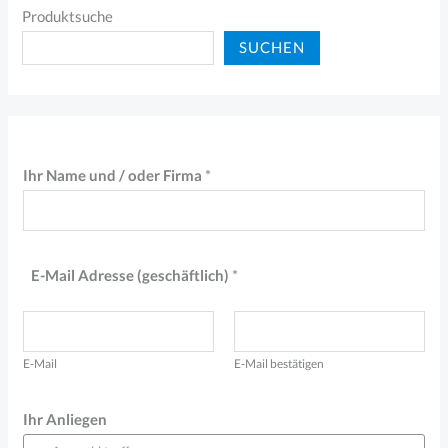
Produktsuche
SUCHEN
E
Ihr Name und / oder Firma
*
-
M
a
E-Mail Adresse (geschäftlich)
*
i
l
I
h
E-Mail
E-Mail bestätigen
r
Ihr Anliegen
A