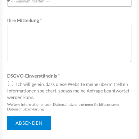
n
--- Auswahl treffen ---
l
i
Ihre Mitteilung
*
e
g
e
n
DSGVO-Einverständnis
*
Ich willige ein, dass diese Website meine übermittelten
Informationen speichert, sodass meine Anfrage beantwortet
werden kann.
Weitere Informationen zum Datenschutz entnehmen Sie bitte unserer
Datenschutzerklärung.
ABSENDEN