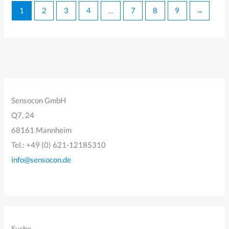
1
2
3
4
…
7
8
9
→
Sensocon GmbH
Q7, 24
68161 Mannheim
Tel.: +49 (0) 621-12185310
info@sensocon.de
Suche