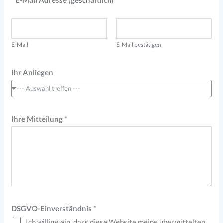
E-Mail Adresse (geschäftlich)
*
a
A
d
r
E-Mail
E-Mail bestätigen
e
Ihr Anliegen
s
s
--- Auswahl treffen ---
e
o
Ihre Mitteilung
*
d
e
r
DSGVO-Einverständnis
*
Ich willige ein, dass diese Website meine übermittelten