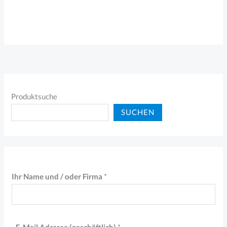
Produktsuche
SUCHEN
F
Ihr Name und / oder Firma
*
i
r
m