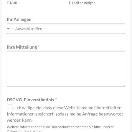
E-Mail
E-Mail bestätigen
Ihr Anliegen
--- Auswahl treffen ---
A
Ihre Mitteilung
*
n
l
i
e
g
e
DSGVO-Einverständnis
*
n
Ich willige ein, dass diese Website meine übermittelten
A
Informationen speichert, sodass meine Anfrage beantwortet
d
werden kann.
Weitere Informationen zum Datenschutz entnehmen Sie bitte unserer
r
Datenschutzerklärung.