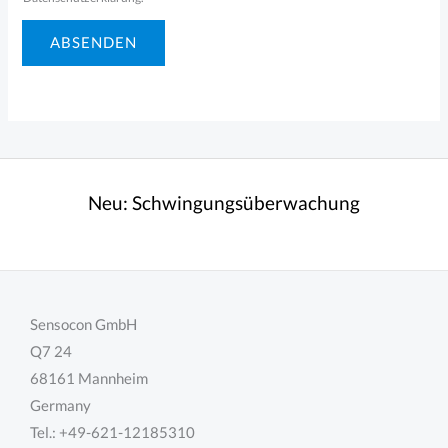
e
ABSENDEN
s
s
e
M
i
t
Neu:
Schwingungsüberwachung
t
e
i
l
Sensocon GmbH
u
Q7 24
n
68161 Mannheim
g
Germany
Tel.: +49-621-12185310