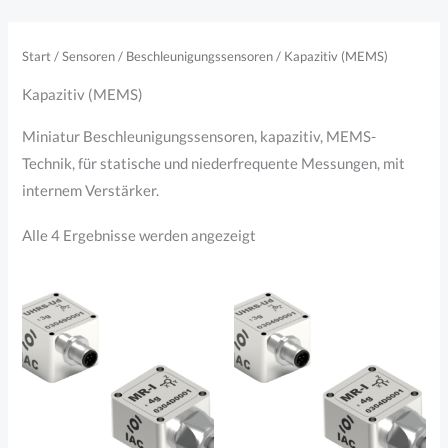
Zum
Inhalt
Start
/
Sensoren
/
Beschleunigungssensoren
/ Kapazitiv (MEMS)
springen
Kapazitiv (MEMS)
Miniatur Beschleunigungssensoren, kapazitiv, MEMS-
Technik, für statische und niederfrequente Messungen, mit
internem Verstärker.
Nach
Alle 4 Ergebnisse werden angezeigt
Aktualität
sortiert