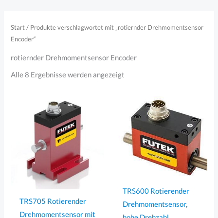
Zum
Inhalt
Start
/ Produkte verschlagwortet mit „rotiernder Drehmomentsensor
springen
Encoder“
rotiernder Drehmomentsensor Encoder
Nach
Alle 8 Ergebnisse werden angezeigt
Aktualität
sortiert
TRS600 Rotierender
TRS705 Rotierender
Drehmomentsensor,
Drehmomentsensor mit
hohe Drehzahl