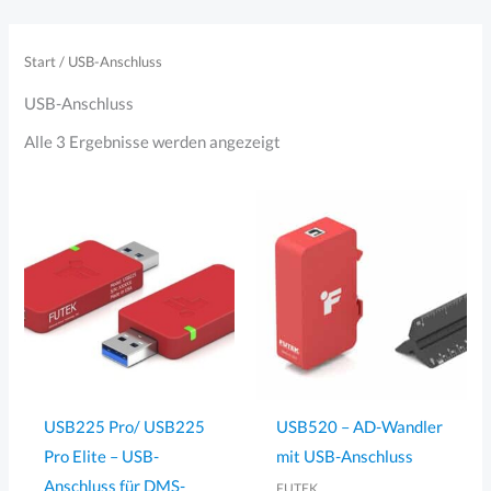
Zum
Inhalt
Start
/ USB-Anschluss
springen
USB-Anschluss
Nach
Alle 3 Ergebnisse werden angezeigt
Aktualität
sortiert
USB225 Pro/ USB225
USB520 – AD-Wandler
Pro Elite – USB-
mit USB-Anschluss
Anschluss für DMS-
FUTEK