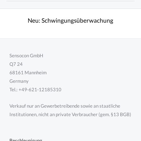
ein
Kraftsensor?
Neu:
Schwingungsüberwachung
Sensocon GmbH
Q7 24
68161 Mannheim
Germany
Tel.: +49-621-12185310
Verkauf nur an Gewerbetreibende sowie an staatliche
Institutionen, nicht an private Verbraucher (gem. §13 BGB)
Beschleunigung