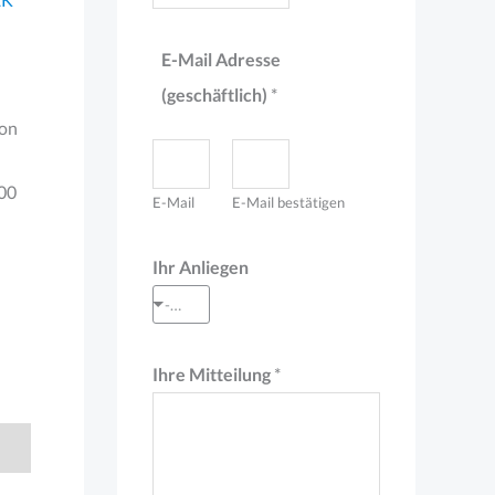
E-Mail Adresse
(geschäftlich)
*
ion
00
E-Mail
E-Mail bestätigen
/
Ihr Anliegen
*
--- Auswahl treffen ---
(
g
Ihre Mitteilung
*
e
s
c