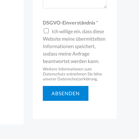
h
ä
f
DSGVO-Einverständnis
*
t
Ich willige ein, dass diese
Website meine übermittelten
l
Informationen speichert,
i
sodass meine Anfrage
c
beantwortet werden kann.
Weitere Informationen zum
h
Datenschutz entnehmen Sie bitte
unserer Datenschutzerklärung.
)
ABSENDEN