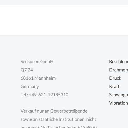
Sensocon GmbH
Beschleu
Q7 24
Drehmom
68161 Mannheim
Druck
Germany
Kraft
Tel.: +49-621-12185310
Schwing
Vibratio
Verkauf nur an Gewerbetreibende
sowie an staatliche Institutionen, nicht
an private Verbraucher (gem. §13 BGB)