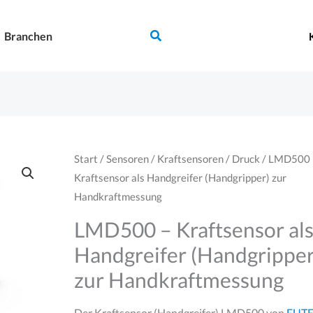
Suchen
Branchen
Start
/
Sensoren
/
Kraftsensoren
/
Druck
/ LMD500 
Kraftsensor als Handgreifer (Handgripper) zur
Handkraftmessung
LMD500 – Kraftsensor al
Handgreifer (Handgripper
zur Handkraftmessung
Der Kraftsensor (Handgreifer) LMD500 von
FUT