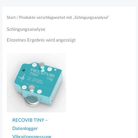
Zum
Inhalt
Start
/ Produkte verschlagwortet mit „Schingungsanalyse“
springen
Schingungsanalyse
Einzelnes Ergebnis wird angezeigt
RECOVIB TINY –
Datenlogger
Vibrationsmessung