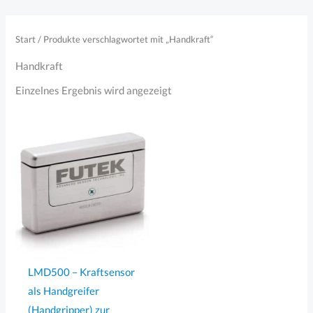
Zum
Inhalt
Start
/ Produkte verschlagwortet mit „Handkraft“
springen
Handkraft
Einzelnes Ergebnis wird angezeigt
LMD500 – Kraftsensor
als Handgreifer
(Handgripper) zur