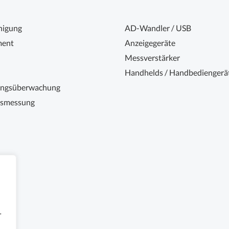
nigung
AD-Wandler / USB
ent
Anzeigegeräte
Messverstärker
Handhelds / Handbediengerä
ungsüberwachung
nsmessung
r