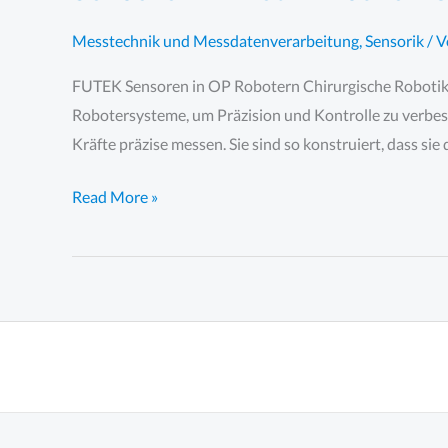
Messtechnik und Messdatenverarbeitung
,
Sensorik
/ 
FUTEK Sensoren in OP Robotern Chirurgische Robotik be
Robotersysteme, um Präzision und Kontrolle zu verbes
Kräfte präzise messen. Sie sind so konstruiert, dass si
Sensoren
Read More »
in
medizinischen
OP
Robotern