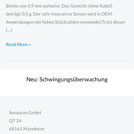
Breite von 3,9 mm aufweist. Das Gewicht (ohne Kabel)
beträgt 0,5 g. Der sehr innovative Sensor wird in OEM-
Anwendungen mit hohen Stückzahlen verwendet.Trotz dieser
[…]
Subminiatur
Read More »
Kraftsensor
von
FUTEK
für
Neu:
Schwingungsüberwachung
Zug
und
Druck
Sensocon GmbH
Q7 24
68161 Mannheim