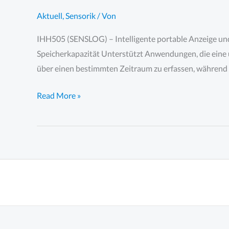
Aktuell
,
Sensorik
/ Von
IHH505 (SENSLOG) – Intelligente portable Anzeige un
Speicherkapazität Unterstützt Anwendungen, die eine 
über einen bestimmten Zeitraum zu erfassen, während d
IHH505
Read More »
–
Intelligente
portable
Anzeige
und
Datenerfassung
von
Sensorsignalen