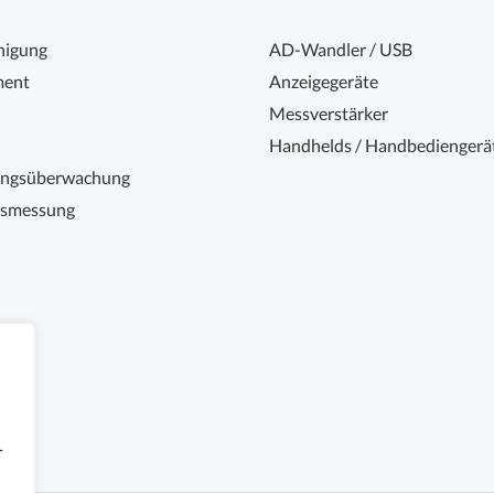
nigung
AD-Wandler / USB
ent
Anzeigegeräte
Messverstärker
Handhelds / Handbediengerä
ungsüberwachung
nsmessung
r