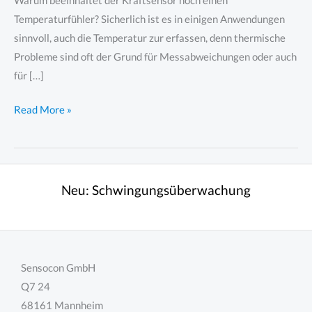
Warum beeinhaltet der Kraftsensor noch einen
Temperaturfühler? Sicherlich ist es in einigen Anwendungen
sinnvoll, auch die Temperatur zur erfassen, denn thermische
Probleme sind oft der Grund für Messabweichungen oder auch
für […]
LSB205
Read More »
–
Miniatur
Kraftsensor
mit
Neu:
Schwingungsüberwachung
integriertem
Temperaturfühler
und
TEDS
Sensocon GmbH
Q7 24
68161 Mannheim