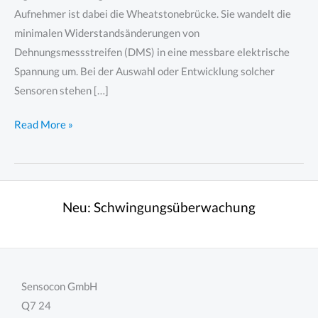
Aufnehmer ist dabei die Wheatstonebrücke. Sie wandelt die
minimalen Widerstandsänderungen von
Dehnungsmessstreifen (DMS) in eine messbare elektrische
Spannung um. Bei der Auswahl oder Entwicklung solcher
Sensoren stehen […]
Wheatstonebrücke
Read More »
–
DMS
mit
350
Neu:
Schwingungsüberwachung
Ohm
oder
1000
Ohm?
Sensocon GmbH
Q7 24