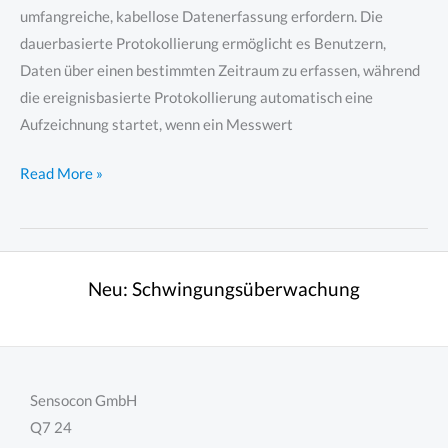
umfangreiche, kabellose Datenerfassung erfordern. Die
dauerbasierte Protokollierung ermöglicht es Benutzern,
Daten über einen bestimmten Zeitraum zu erfassen, während
die ereignisbasierte Protokollierung automatisch eine
Aufzeichnung startet, wenn ein Messwert
IHH505
Read More »
–
Intelligente
portable
Anzeige
Neu:
Schwingungsüberwachung
und
Datenerfassung
von
Sensorsignalen
Sensocon GmbH
Q7 24