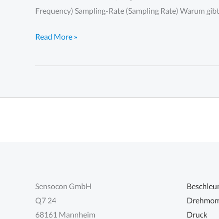
Frequency) Sampling-Rate (Sampling Rate) Warum gibt 
Abtastfrequenz,
Read More »
Abtastrate,
Sampling
Rate
Sensocon GmbH
Beschleu
Q7 24
Drehmom
68161 Mannheim
Druck