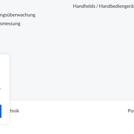
Handhelds / Handbediengerä
ungsüberwachung
nsmessung
r
sstechnik
Po