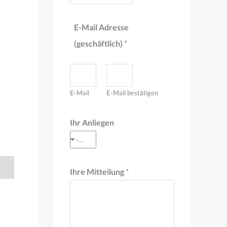
*
E-Mail Adresse
*
(geschäftlich)
*
F
i
r
E-Mail
E-Mail bestätigen
m
a
Ihr Anliegen
--- Auswahl treffen ---
Ihre Mitteilung
*