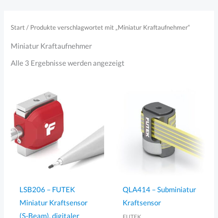
Zum
Inhalt
Start
/ Produkte verschlagwortet mit „Miniatur Kraftaufnehmer“
springen
Miniatur Kraftaufnehmer
Nach
Alle 3 Ergebnisse werden angezeigt
Aktualität
sortiert
LSB206 – FUTEK
QLA414 – Subminiatur
Miniatur Kraftsensor
Kraftsensor
(S-Beam), digitaler
FUTEK