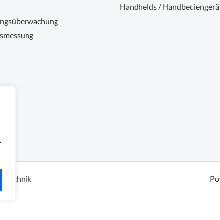
Handhelds / Handbediengerä
ungsüberwachung
nsmessung
r
sstechnik
Po