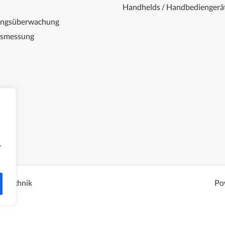
Handhelds / Handbediengerä
ungsüberwachung
nsmessung
r
sstechnik
Po