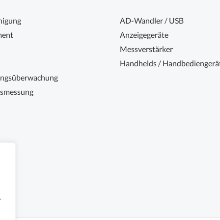
nigung
AD-Wandler / USB
ent
Anzeigegeräte
Messverstärker
Handhelds / Handbediengerä
ungsüberwachung
nsmessung
r